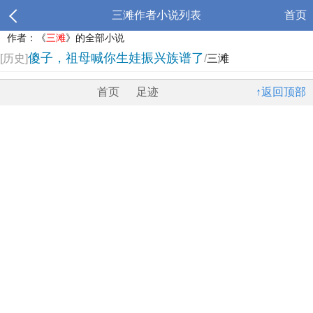
三滩作者小说列表
首页
作者：《
三滩
》的全部小说
傻子，祖母喊你生娃振兴族谱了
[历史]
/
三滩
首页
足迹
↑返回顶部