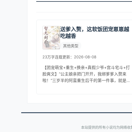
送爹入赘，这软饭团宠崽崽越
吃越香
其他类型
23万字
连载
更新：2026-08-08
【团宠萌宝+重生+换亲+真假少爷+宫斗宅斗+打
脸爽文】“公主娘亲把门开开，我绑爹爹入赘来
啦！”三岁半的阿蛮重生后干的第一件事，就是给
自己找一个后娘！前世，最疼她的纨绔爹爹突然
成了假世子，被打断腿赶出国...
本站提供的所有小说均为网络收