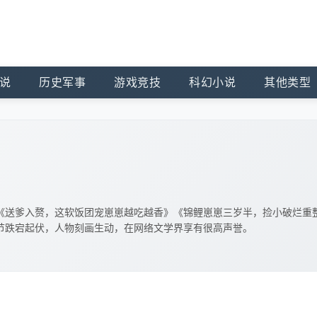
说
历史军事
游戏竞技
科幻小说
其他类型
《送爹入赘，这软饭团宠崽崽越吃越香》《锦鲤崽崽三岁半，捡小破烂重
节跌宕起伏，人物刻画生动，在网络文学界享有很高声誉。