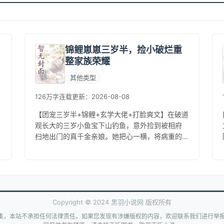
锦鲤崽崽三岁半，捡小破烂重
整家族荣耀
其他类型
126万字
连载
更新：2026-08-08
【团宠三岁半+锦鲤+玄学大佬+打脸爽文】在破道
观长大的三岁小鱼宝下山钓鱼，意外捡到被相府
扫地出门的真千金亲娘。她把心一横，将病重的
亲娘和捡的小破烂打包套进麻袋，扭头下山找爹
去啦！可曾经煊赫一时的晋王府...
Copyright © 2024 黑羽小说网 版权所有
集，本站不承担任何法律责任。如果您发现有涉嫌版权的内容，欢迎联系我们进行举报