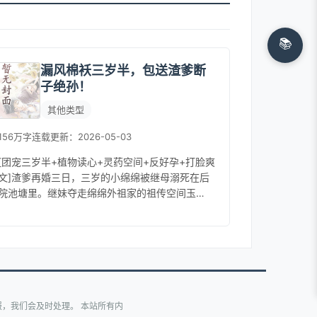
📚
漏风棉袄三岁半，包送渣爹断
子绝孙！
其他类型
156万字
连载
更新：2026-05-03
[团宠三岁半+植物读心+灵药空间+反好孕+打脸爽
文]渣爹再婚三日，三岁的小绵绵被继母溺死在后
院池塘里。继妹夺走绵绵外祖家的祖传空间玉
佩，成了人见人爱的小锦鲤。渣爹带着继母一家
吃绝户，踩着舅舅们的尸骨，...
，我们会及时处理。 本站所有内