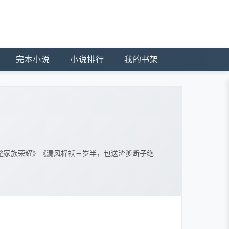
完本小说
小说排行
我的书架
整家族荣耀》《漏风棉袄三岁半，包送渣爹断子绝