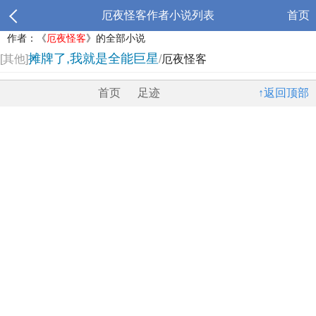
厄夜怪客作者小说列表
首页
作者：《
厄夜怪客
》的全部小说
摊牌了,我就是全能巨星
[其他]
/
厄夜怪客
首页
足迹
↑返回顶部