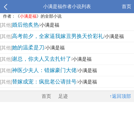
小满是福作者小说列表
首页
作者：《
小满是福
》的全部小说
婚后他炙热
[其他]
/
小满是福
高考前夕，全家逼我嫁丑男换天价彩礼
[其他]
/
小满是福
她的温柔是刀
[其他]
/
小满是福
谢总，你夫人又去扎针了
[其他]
/
小满是福
神医少夫人：错嫁豪门大佬
[其他]
/
小满是福
替嫁成宠：疯批老公请挂号
[其他]
/
小满是福
首页
足迹
↑返回顶部