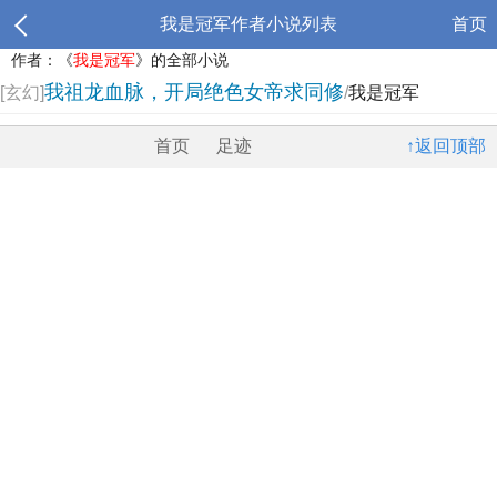
我是冠军作者小说列表
首页
作者：《
我是冠军
》的全部小说
我祖龙血脉，开局绝色女帝求同修
[玄幻]
/
我是冠军
首页
足迹
↑返回顶部