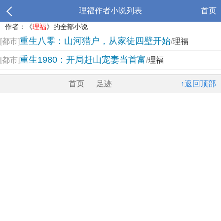
理福作者小说列表
首页
作者：《
理福
》的全部小说
重生八零：山河猎户，从家徒四壁开始
[都市]
/
理福
重生1980：开局赶山宠妻当首富
[都市]
/
理福
首页
足迹
↑返回顶部