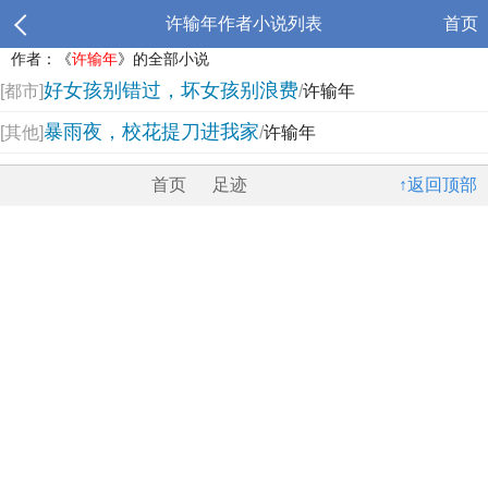
许输年作者小说列表
首页
作者：《
许输年
》的全部小说
好女孩别错过，坏女孩别浪费
[都市]
/
许输年
暴雨夜，校花提刀进我家
[其他]
/
许输年
首页
足迹
↑返回顶部