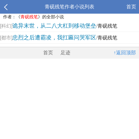
青砚残笔作者小说列表
首页
作者：《
青砚残笔
》的全部小说
诡异末世，从二八大杠到移动堡垒
[科幻]
/
青砚残笔
忠烈之后遭霸凌，我扛匾问哭军区
[都市]
/
青砚残笔
首页
足迹
↑返回顶部