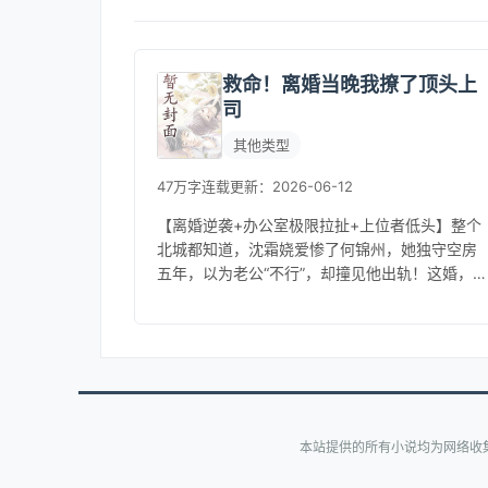
救命！离婚当晚我撩了顶头上
司
其他类型
47万字
连载
更新：2026-06-12
【离婚逆袭+办公室极限拉扯+上位者低头】整个
北城都知道，沈霜娆爱惨了何锦州，她独守空房
五年，以为老公“不行”，却撞见他出轨！这婚，得
离！-入职当天，昨晚的人竟摇身一变成了顶头上
司？“我辞职！”“违约金...
本站提供的所有小说均为网络收