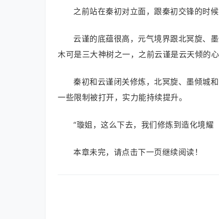
之前站在秦初对立面，跟秦初交锋的时候
云谨的底蕴很高，元气境界跟北冥旋、墨
木可是三大神树之一，之前云谨是云天倾的心
秦初和云谨闭关修炼，北冥旋、墨倾城和
一些限制被打开，实力能持续提升。
“璇姐，这么下去，我们修炼到造化境耀
本章未完，请点击下一页继续阅读！