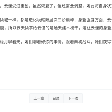
，云谨受过重创，虽然恢复了，但还需要调整，她要将自身状
倾城一样，都是造化境耀阳层次三阶巅峰；身躯强度方面，云
腹，所以云天倾拿给云谨的是通天建木枝干，这让云谨的身躯
沈月聊着天，她们聊着修炼的事情。跟着秦初战斗，她们获得
上一章
目录
下一页