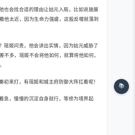
他也会找合适的理由让姑元入局，比如说施展
着他太近，因为生命力强盛，这股反噬就落到
？瑶姬问责，他会讲出实情，因为姑元威胁了
差不多，瑶姬不会将他如何，就算将他如何，
。
秦初来打，有瑶姬和城主府防御大阵扛着呢！
📚
着急，慢慢的沉淀自身就行，等修为境界起