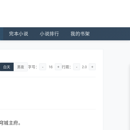
完本小说
小说排行
我的书架
字号：
-
+
行距：
-
+
16
2.0
白天
黑夜
穹城主府。