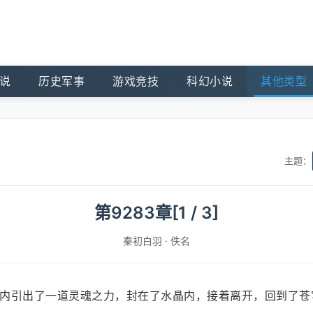
说
历史军事
游戏竞技
科幻小说
其他类型
主题：
第9283章[1 / 3]
秦初白羽
·
佚名
内引出了一道灵魂之力，封在了水晶内，接着离开，回到了苍