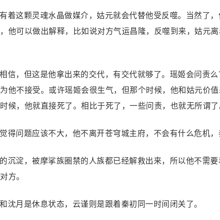
有着这颗灵魂水晶做媒介，姑元就会代替他受反噬。当然了，
，他可以做出解释，比如说对方气运昌隆，反噬到来，姑元离
相信，但这是他拿出来的交代，有交代就够了。瑶姬会问责么
为他不接受。或许瑶姬会很生气，但那个时候，他和姑元价值
时候，他就直接死了。相比于死了，一些问责，也就无所谓了
觉得问题应该不大，他不离开苍穹城主府，不会有什么危机，
的沉淀，被摩挲族圈禁的人族都已经解救出来，所以他不需要
对方。
和沈月是休息状态，云谨则是跟着秦初同一时间闭关了。