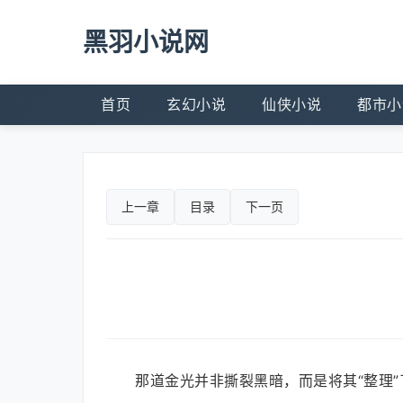
黑羽小说网
首页
玄幻小说
仙侠小说
都市小
上一章
目录
下一页
那道金光并非撕裂黑暗，而是将其“整理”