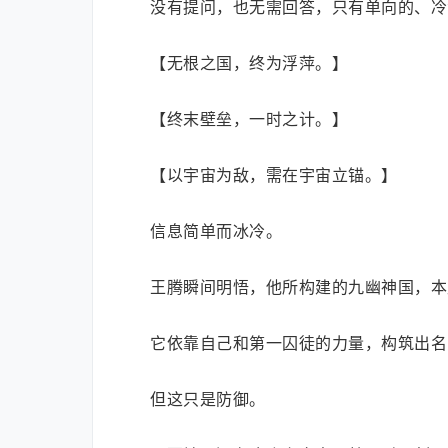
没有提问，也无需回答，只有单向的、冷
【无根之国，终为浮萍。】
【终末壁垒，一时之计。】
【以宇宙为敌，需在宇宙立锚。】
信息简单而冰冷。
王腾瞬间明悟，他所构建的九幽神国，本
它依靠自己和第一囚徒的力量，构筑出名
但这只是防御。