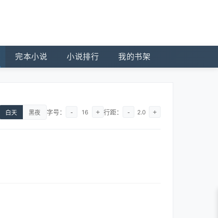
完本小说
小说排行
我的书架
字号：
-
+
行距：
-
+
16
2.0
白天
黑夜