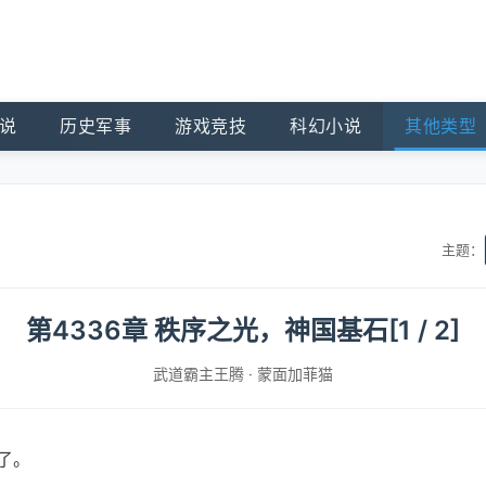
说
历史军事
游戏竞技
科幻小说
其他类型
主题：
第4336章 秩序之光，神国基石[1 / 2]
武道霸主王腾
·
蒙面加菲猫
了。