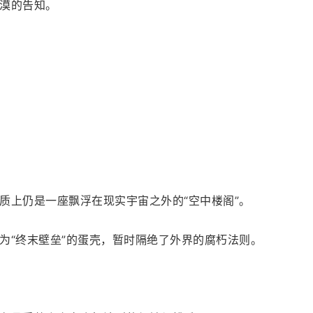
漠的告知。
质上仍是一座飘浮在现实宇宙之外的“空中楼阁”。
为“终末壁垒”的蛋壳，暂时隔绝了外界的腐朽法则。