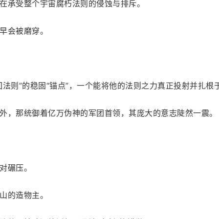
在承受整个宇宙腐朽法则的侵蚀与排斥。
早会被磨穿。
法则”的稳固“锚点”，一个能将他的法则之力真正投射并扎根于
外，那统御着亿万伪神的军团首领，其庞大的意志陡然一震。
对碾压。
山的造物主。