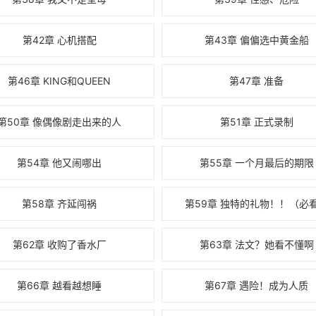
第42章 心机搭配
第43章 偏偏选中黄金船
第46章 KING和QUEEN
第47章 准备
第50章 像偶像剧走出来的人
第51章 正式录制
第54章 他又闹哪出
第55章 一个月最后的期限
第58章 齐延闯祸
第59章 独特的礼物！！（必
第62章 收购了香水厂
第63章 法文？她看不懂啊
第66章 越看越想睡
第67章 遇险！成为人质