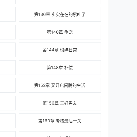
第136章 实实在在的累吐了
第140章 争宠
第144章 琐碎日常
第148章 补偿
第152章 又开启闹腾的生活
第156章 三好男友
第160章 考核最后一关