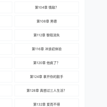
第104章 情敌？
第108章 男德
第112章 黎陌消失
第116章 冲浪初体验
第120章 他疯了？
第124章 拿开你的脏手
第128章 真想过三人生活？
第132章 爱而不得