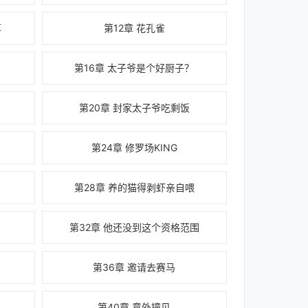
草
第12章 花孔雀
第16章 太子爷是个好厨子？
第20章 封家太子爷吃剩饭
第24章 修罗场KING
第28章 养的猫得剥虾亲自喂
第32章 他还没到这个资格范围
第36章 邀请去赛马
第40章 意外撞见