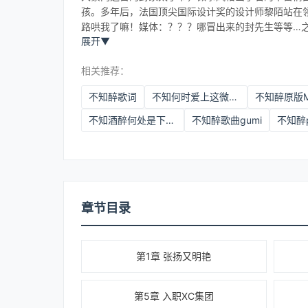
孩。多年后，法国顶尖国际设计奖的设计师黎陌站在
路哄我了嘛！媒体：？？？哪冒出来的封先生等等…
展开
▼
相关推荐：
不知醉歌词
不知何时爱上这微醺的感觉
不知醉原版
不知酒醉何处是下一句
不知醉歌曲gumi
不知醉p
章节目录
第1章 张扬又明艳
第5章 入职XC集团