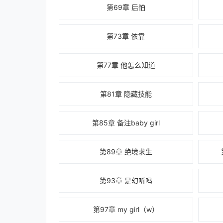
第69章 后怕
第73章 依靠
第77章 他怎么知道
第81章 隐藏技能
第85章 备注baby girl
第89章 绝境求生
第93章 是幻听吗
第97章 my girl（w）