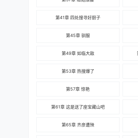
第41章 四处搜寻好厨子
第45章 驯服
第49章 如临大敌
第53章 热搜爆了
第57章 惊艳
第61章 这是送了座宝藏山吧
第65章 齐彦遭殃