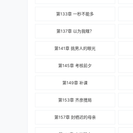
第133章 一秒不能多
第137章 以为我瞎？
第141章 挑男人的眼光
第145章 考核前夕
第149章 补课
第153章 齐彦搅局
第157章 封栖迟的母亲