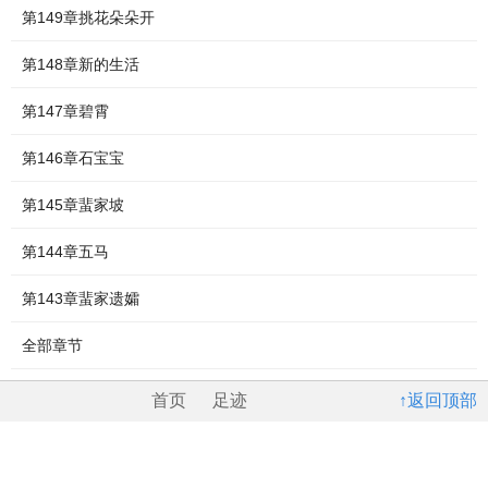
第149章挑花朵朵开
第148章新的生活
第147章碧霄
第146章石宝宝
第145章蜚家坡
第144章五马
第143章蜚家遗孀
全部章节
首页
足迹
↑返回顶部