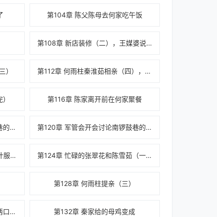
了
第104章 陈父陈母去何家吃午饭
第108章 新店装修（二），王媒婆说亲秦淮茹
（三）
第112章 何雨柱秦淮茹相亲（四），陈雪茹店铺完工
完）
第116章 陈家离开前在何家聚餐
第119章 军管会开会讨论南锣鼓巷的发展
第120章 军管会开会讨论南锣鼓巷的发展----张翠花升职（一）
第123章 张翠花和陈雪茹连夜设计服装款式
第124章 忙碌的张翠花和陈雪茹（一）
第128章 何雨柱提亲（三）
第131章 带着聋老太太和易中海两口子参观店铺
第132章 秦家给的母鸡变成