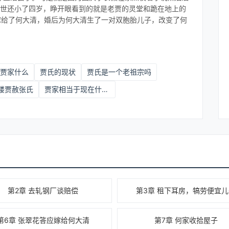
比前世还小了四岁，睁开眼看到的就是老贾的灵堂和跪在地上的
嫁给了何大清，婚后为何大清生了一对双胞胎儿子，改变了何
·
贾家什么
贾氏的现状
贾氏是一个老祖宗吗
楼贾赦张氏
贾家相当于现在什么地位
第2章 去轧钢厂谈赔偿
第3章 租下耳房，犒劳便宜
第6章 张翠花答应嫁给何大清
第7章 何家收拾屋子