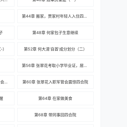
第44章 搬家，贾家村年轻人入住四合院
子
第48章 何家包子生意继续
（-）
第52章 何大清‘自首’成分划分（二）
第56章 张翠花考取小学毕业证，居然解决了初中的学籍
第59章 不是，张翠花要入职军官会了？啥？张翠花有高小毕业证？
第60章 张翠花入职军管会震惊四合院
醒
第64章 在家做美食
第68章 带同事回四合院