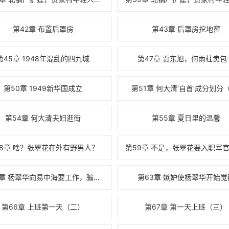
第42章 布置后罩房
第43章 后罩房挖地窖
第45章 1948年混乱的四九城
第47章 贾东旭，何雨柱卖包
第50章 1949新华国成立
第51章 何大清‘自首’成分划分
第54章 何大清夫妇逛街
第55章 夏日里的温馨
58章 啥？张翠花在外有野男人？
第62章 杨翠华向易中海要工作，骗易中海肚子里的孩子是他的
第63章 嫉妒使杨翠华开始觉
第66章 上班第一天（二）
第67章 第一天上班（三）