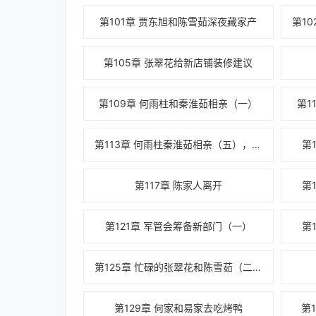
第101章 贾东旭和陈雪茹深夜藏家产
第105章 张翠花给新店铺装修建议
第109章 何雨柱和秦淮茹相亲（一）
第1
第113章 何雨柱秦淮茹相亲（五），陈家离开前最后一次帮助陈雪茹
第
第117章 陈家人离开
第
第121章 军管会筹备新部门（一）
第
第125章 忙碌的张翠花和陈雪茹（二）
第129章 何家和易家去吃烤鸭
第