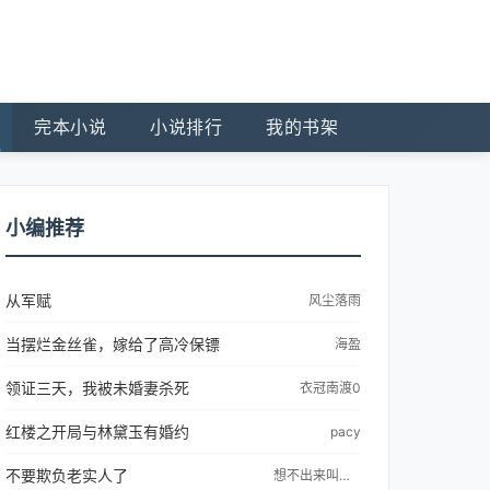
完本小说
小说排行
我的书架
小编推荐
从军赋
风尘落雨
当摆烂金丝雀，嫁给了高冷保镖
海盈
领证三天，我被未婚妻杀死
衣冠南渡0
红楼之开局与林黛玉有婚约
pacy
不要欺负老实人了
想不出来叫什么