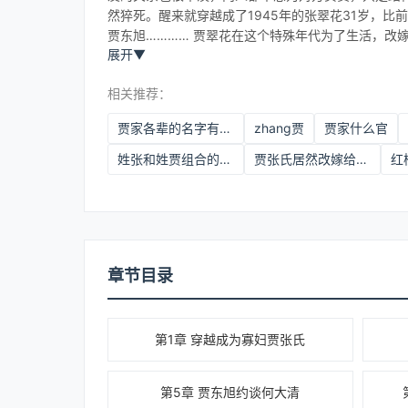
然猝死。醒来就穿越成了1945年的张翠花31岁，
贾东旭………… 贾翠花在这个特殊年代为了生活，改
展开
▼
雨柱和贾东旭的命运，一家人在这个火红年代生存·····
相关推荐：
贾家各辈的名字有什么标志
zhang贾
贾家什么官
姓张和姓贾组合的名字
贾张氏居然改嫁给了何大清的儿子
红
章节目录
第1章 穿越成为寡妇贾张氏
第5章 贾东旭约谈何大清