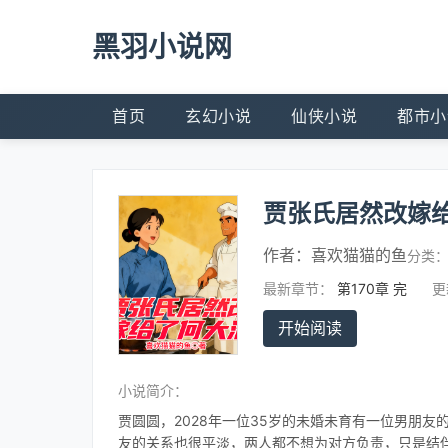
黑羽小说网
首页
玄幻小说
仙侠小说
都市小
贾张氏居然改嫁
作者：
喜欢猫猫的鱼
分类
最新章节：
第170章 完
更
开始阅读
小说简介：
贾圆圆，2028年一位35岁的未婚未育有一位男朋
友的关系也很平淡，两人都不想为对方负责，只是结