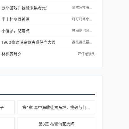
氪命游戏？我能采集寿元！
爱吃凉拌笋丝的苍龙
半山村乡野神医
叮叮咚咚小別物
小傻驴，悠着点
神秘肥宅阿白白
1960偷渡港岛嫁古惑仔当大嫂
荔枝荔枝最爱荔枝
林枫苏月夕
旺仔老馒头
儿子
第4章 易中海收徒贾东旭，挑破与何大清的关系
第8章 布置何家房间