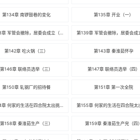
第134章 南锣鼓巷的变化
第135章 开业（一）
第138章 军管会撤除，居委会成立（一）
第142章 吃火锅（三）
第143章 秦淮茹怀孕
第146章 联络员选举（三）
第147章 联络员选举（四）
第150章 轧钢厂的招待餐
第151章 第一次全院
第154章 何家的生活在四合院太出挑，张翠花找办法解决（一）
第158章 秦淮茹生产（三）
第159章 秦淮茹生产完（四