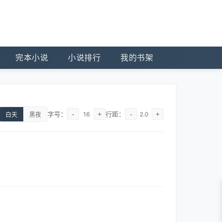
完本小说
小说排行
我的书架
字号：
-
+
行距：
-
+
16
2.0
白天
黑夜