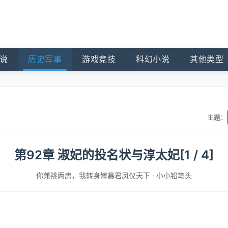
说
历史军事
游戏竞技
科幻小说
其他类型
主题：
第92章 淑妃的投名状与淳太妃[1 / 4]
你兼祧两房，我转身嫁暴君凤仪天下
·
小小铅笔头