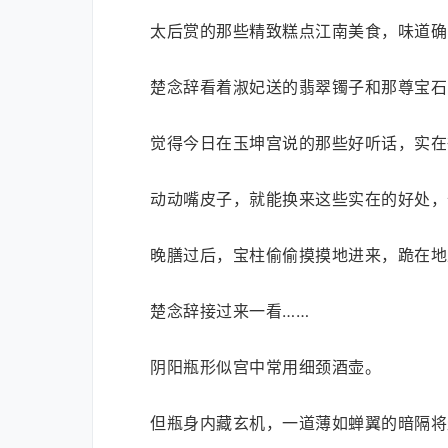
太后赏的那些精致糕点江南美食，味道确
楚念辞看着淑妃送的翡翠镯子和那尊宝石
觉得今日在玉坤宫说的那些好听话，实在
动动嘴皮子，就能换来这些实在的好处，
晚膳过后，宝柱偷偷摸摸地进来，跪在地
楚念辞接过来一看……
阴阳瓶形似宫中常用细颈酒壶。
但瓶身内藏玄机，一道薄如蝉翼的暗隔将