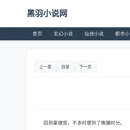
黑羽小说网
首页
玄幻小说
仙侠小说
都市小
上一章
目录
下一页
回到棠棣宫，不多时便到了晚膳时分。