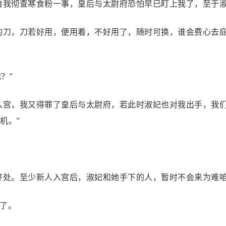
自我彻查寒食粉一事，皇后与太尉府恐怕早已盯上我了，至于淑
的刀，刀若好用，便用着，不好用了，随时可换，谁会费心去
？”
入宫，我又得罪了皇后与太尉府，若此时淑妃也对我出手，我
机。”
好处。至少新人入宫后，淑妃和她手下的人，暂时不会来为难咱
了。