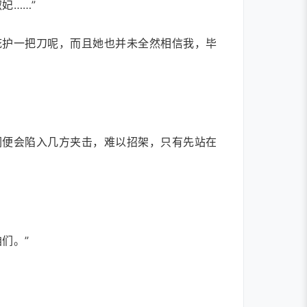
妃……”
庇护一把刀呢，而且她也并未全然相信我，毕
们便会陷入几方夹击，难以招架，只有先站在
们。”