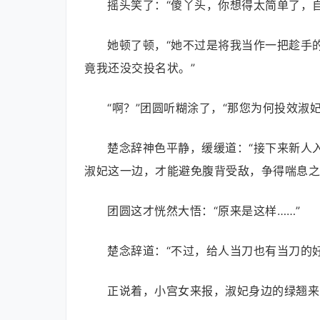
摇头笑了：“傻丫头，你想得太简单了，
她顿了顿，“她不过是将我当作一把趁手
竟我还没交投名状。”
“啊？”团圆听糊涂了，“那您为何投效淑妃
楚念辞神色平静，缓缓道：“接下来新人
淑妃这一边，才能避免腹背受敌，争得喘息之
团圆这才恍然大悟：“原来是这样……”
楚念辞道：“不过，给人当刀也有当刀的
正说着，小宫女来报，淑妃身边的绿翘来