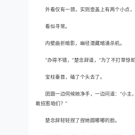
外看仅有一颈，实则壶盖上有两个小点，
看似寻常。
内壁曲折暗影，幽径潜藏暗涌杀机。
“办得不错，”楚念辞道，“为了不打草惊
宝柱垂首，磕了个头去了。
团圆一边伺候她净手，一边问道：“小主
敢招惹咱们？”
楚念辞轻轻捏了捏她圆嘟嘟的脸。