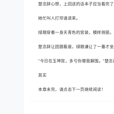
楚念辞心想，上回送的话本子应当看完了
她忙叫人打帘请进来。
绿翘穿着一身天青色的宫装，模样俏丽。
楚念辞让团圆看座，绿翘谦让了一番才坐
“今日在玉坤宫，多亏你替我解围。”楚
其实
本章未完，请点击下一页继续阅读！