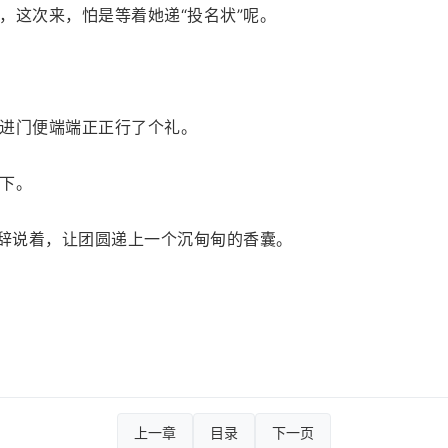
，这次来，怕是等着她递“投名状”呢。
进门便端端正正行了个礼。
下。
念辞说着，让团圆递上一个沉甸甸的香囊。
上一章
目录
下一页