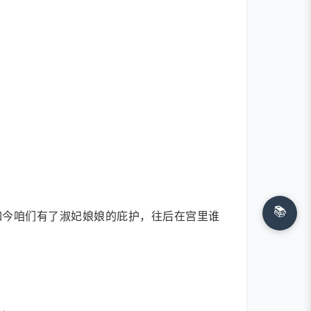
📚
如今咱们有了淑妃娘娘的庇护，往后在宫里谁