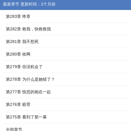
最新章节 更新时间：2个月前
第283章 终章
第282章 救我，快救救我
第281章 我不想死
第280章 收网
第279章 你没机会了
第278章 为什么是她错了？
第277章 惊恐的抱在一起
第276章 赔罪
第275章 看到了那一幕
全部章节