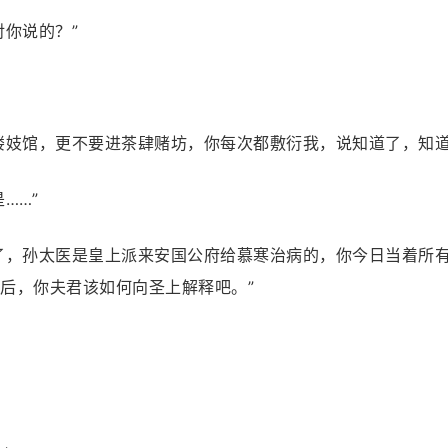
你说的？”
楼妓馆，更不要进茶肆赌坊，你每次都敷衍我，说知道了，知道
……”
了，孙太医是皇上派来安国公府给慕寒治病的，你今日当着所
后，你夫君该如何向圣上解释吧。”