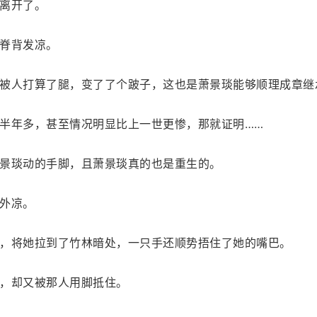
离开了。
脊背发凉。
被人打算了腿，变了了个跛子，这也是萧景琰能够顺理成章继
半年多，甚至情况明显比上一世更惨，那就证明……
景琰动的手脚，且萧景琰真的也是重生的。
外凉。
，将她拉到了竹林暗处，一只手还顺势捂住了她的嘴巴。
，却又被那人用脚抵住。