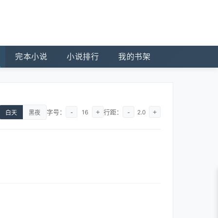
完本小说
小说排行
我的书架
字号：
-
+
行距：
-
+
16
2.0
白天
黑夜