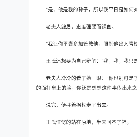
“是，他是我的孙子，所以我平日是如何对
老夫人皱眉，态度强硬而钢直。
“我让你平素多加管教他，限制他出入青
王氏还想要为自己辩解：“我，我，我只是
老夫人冷冷的看了她一眼：“你也别可是
的面打皇上的脸，你还是想想这件事传出来之
说完，便拄着拐杖走了出去。
王氏怔愣的站在原地，半天回不了神。