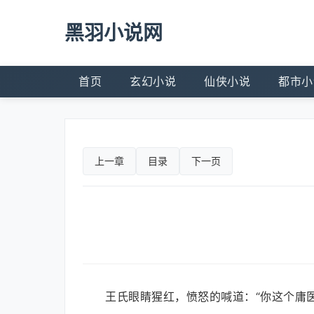
黑羽小说网
首页
玄幻小说
仙侠小说
都市小
上一章
目录
下一页
王氏眼睛猩红，愤怒的喊道：“你这个庸