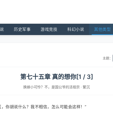
说
历史军事
游戏竞技
科幻小说
其他类型
主题：
第七十五章 真的想你[1 / 3]
换嫁小可怜？不，是国公爷的活祖宗
·
繁沉
医，你胡说什么？我不相信，怎么可能会这样！”