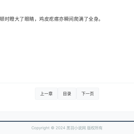
顿时瞪大了眼睛，鸡皮疙瘩亦瞬间爬满了全身。
上一章
目录
下一页
Copyright © 2024 黑羽小说网 版权所有