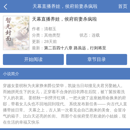
天幕直播养娃，侯府前妻杀疯啦
首页
天幕直播养娃，侯府前妻杀疯啦
作者：清都玉
分类：其他类型
状态：连载
更新：28天前
最新：
第二百四十八章 路虽远，行则将至
开始阅读
章节目录
小说简介
穿越女姜纫秋为夫家挣来爵位荣华，凯旋当日却撞见夫君另娶她人。
而她拼死生下的女儿，正穿着不合身的旧衣蹲在后院，被丫鬟按着洗
下人的衣裳。 姜纫秋一剑劈开红绸，一把火烧了这座她用命换来的府
邸，带着女儿头也不回地回到现代。 系统发布新任务—— 向古代人直
播带娃日常。 天幕之上，古人第一次看见会自己跑来的美食、会冒冷
气的箱子、比白天还亮的长街。 而那个在侯府受尽欺凌的小姑娘，现
在生活的幸福又快乐