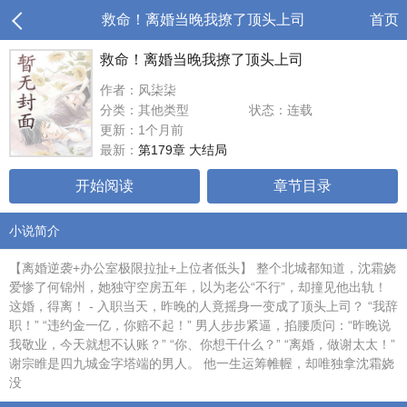
救命！离婚当晚我撩了顶头上司
首页
救命！离婚当晚我撩了顶头上司
作者：风柒柒
分类：其他类型
状态：连载
更新：1个月前
最新：
第179章 大结局
开始阅读
章节目录
小说简介
【离婚逆袭+办公室极限拉扯+上位者低头】 整个北城都知道，沈霜娆
爱惨了何锦州，她独守空房五年，以为老公“不行”，却撞见他出轨！
这婚，得离！ - 入职当天，昨晚的人竟摇身一变成了顶头上司？ “我辞
职！” “违约金一亿，你赔不起！” 男人步步紧逼，掐腰质问：“昨晚说
我敬业，今天就想不认账？” “你、你想干什么？” “离婚，做谢太太！”
谢宗睢是四九城金字塔端的男人。 他一生运筹帷幄，却唯独拿沈霜娆
没