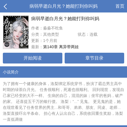
病弱早逝白月光？她能打到你叫妈
首页
病弱早逝白月光？她能打到你叫妈
作者：淼淼不吃鱼
分类：其他类型
状态：连载
更新：1个月前
最新：
第140章 离异带两娃
开始阅读
章节目录
小说简介
为了拥有一个健康的身体，洛梨绑定系统穿书，扮演了霸总男主高中
时期的绿茶白月光。 任务很顺利，死遁也很顺利。 回到现世，发现自
己家已经变的大不一样。 生病的自己，混混的妹；坐牢的爸妈，破产
的家。 还喜提五千万的银行债。 洛梨：“...” 见鬼。 更见鬼的是，她
在现世看见了任务世界的男主...和哥哥、弟弟、朋友、同桌、老师...
洛梨直接吓出半条命。 担心有人认出自己，系统收回重生奖励，洛梨
一直低调做