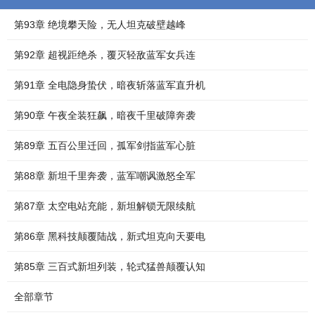
第93章 绝境攀天险，无人坦克破壁越峰
第92章 超视距绝杀，覆灭轻敌蓝军女兵连
第91章 全电隐身蛰伏，暗夜斩落蓝军直升机
第90章 午夜全装狂飙，暗夜千里破障奔袭
第89章 五百公里迁回，孤军剑指蓝军心脏
第88章 新坦千里奔袭，蓝军嘲讽激怒全军
第87章 太空电站充能，新坦解锁无限续航
第86章 黑科技颠覆陆战，新式坦克向天要电
第85章 三百式新坦列装，轮式猛兽颠覆认知
全部章节