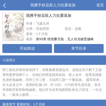
我携手校花双人力抗重装旅
首页
我携手校花双人力抗重装旅
作者：飞扬九州
分类：其他类型
状态：连载
更新：1个月前
最新：
第93章 绝境攀天险，无人坦克破壁越峰
开始阅读
章节目录
小说简介
阿三国在外星科技加持下，深夜偷袭龙国边关。龙国边关只剩下卫凌
霄和楚梦瑶两个人，但他们利用龙国高科技，双人合作，使用龙国最
先进的电磁炮，历经三天三夜，力抗阿三国一个重装旅。 援军到来，
在大反攻之中，龙国的红旗-29、歼-16D、六代机等先进武器，首先
夺得制空权和制电磁权。他们作为全军地面部队的尖刀坦克，一马当
先，一路杀入敌阵，……
最新章节 更新时间：1个月前