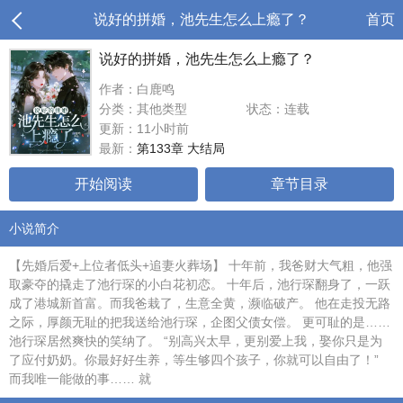
说好的拼婚，池先生怎么上瘾了？
首页
说好的拼婚，池先生怎么上瘾了？
作者：白鹿鸣
分类：其他类型
状态：连载
更新：11小时前
最新：
第133章 大结局
开始阅读
章节目录
小说简介
【先婚后爱+上位者低头+追妻火葬场】 十年前，我爸财大气粗，他强
取豪夺的撬走了池行琛的小白花初恋。 十年后，池行琛翻身了，一跃
成了港城新首富。而我爸栽了，生意全黄，濒临破产。 他在走投无路
之际，厚颜无耻的把我送给池行琛，企图父债女偿。 更可耻的是……
池行琛居然爽快的笑纳了。 “别高兴太早，更别爱上我，娶你只是为
了应付奶奶。你最好好生养，等生够四个孩子，你就可以自由了！”
而我唯一能做的事…… 就