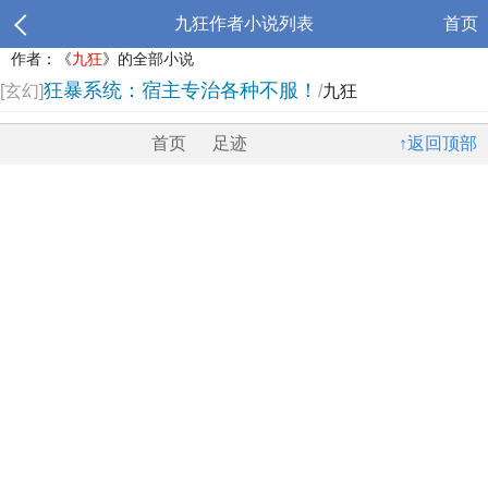
九狂作者小说列表
首页
作者：《
九狂
》的全部小说
狂暴系统：宿主专治各种不服！
[玄幻]
/
九狂
首页
足迹
↑返回顶部