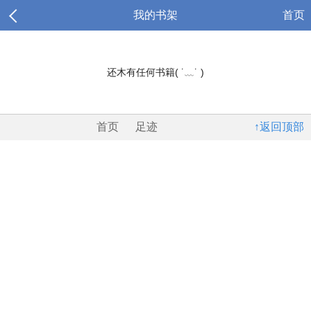
我的书架
首页
还木有任何书籍( ˙﹏˙ )
首页
足迹
↑返回顶部