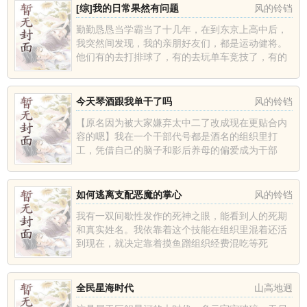
[综]我的日常果然有问题
风的铃铛
勤勤恳恳当学霸当了十几年，在到东京上高中后，
我突然间发现，我的亲朋好友们，都是运动健将。
他们有的去打排球了，有的去玩单车竞技了，有的
参加篮球队了，有的加入了网球部……而且一个个
都进入了国家级别的比赛。...
今天琴酒跟我单干了吗
风的铃铛
【原名因为被大家嫌弃太中二了改成现在更贴合内
容的嗯】我在一个干部代号都是酒名的组织里打
工，凭借自己的脑子和影后养母的偏爱成为干部
后，整天摸鱼蹭组织经费混吃等死混到现在。然后
有一天，我被我的倒霉上司喊去...
如何逃离支配恶魔的掌心
风的铃铛
我有一双间歇性发作的死神之眼，能看到人的死期
和真实姓名。我依靠着这个技能在组织里混着还活
到现在，就决定靠着摸鱼蹭组织经费混吃等死
了……然后，我被我的倒霉上司喊去，给了我一个
任务——给组织近几年的新成员...
全民星海时代
山高地迥