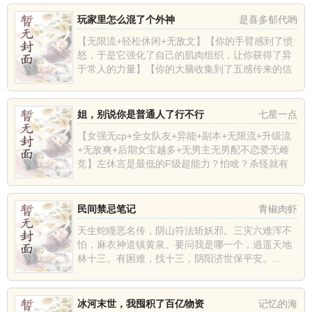
料的周本常驻BOSS?...
玩家里怎么混了个外神
是喜多郁代哟
【无限流+轻松休闲+无敌文】【你的手臂感到了愤
怒，于是它强化了自己的肌肉组织，让你获得了异
于常人的力量】【你的大脑收集到了五感传来的信
息，将其整合处理之后，把剩下的信息交给了你】
【你感受到了害怕，但你...
姐，别说你是普通人了行不行
七星一点
【女强无cp+全女队友+异能+副本+无限流+升级流
+无敌爽+后期女宝越多+无男主无男配不恋爱无雌
竞】左休言是最低的F级超能力？怕啥？杀怪就有
新能力，还不重样！以后SABCDEF各来一套！人
类情绪化作怪...
民间禁忌笔记
青椒肉虾
天生蛇瞳恶名传，阴山符法斩妖邪。三灾六难浑不
怕，麻衣神道镇黄泉。要问我是哪一个，逍遥天地
林十三。有困难，找十三，阴阳济世保平安。...
冰河末世，我囤积了百亿物资
记忆的海