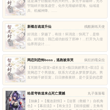
这是属于巨舰星河的大时代，多元宇宙破碎，无尽
宇陆碎片散落虚空，化作无垠破碎星海。仙域道
兵、机械神降、......
新概念诡道升仙
残酷厕纸天使
好消息：穿越了，有挂！坏消息：快死了，是祭
品。好消息：我已成功奴役了邪神！…打开为入侵
仙界而设计......
网恋到恐怖boss，逃跑被亲哭
疯狂的嘎朵拉
【无限流+甜宠+成长女主+痴汉病娇男主+双洁】云
芙网恋了个男朋友。联系方式是从梦里梦见的。男
友对她千娇百宠，日日撩夜夜哄，是个妥妥的恋爱
脑老婆奴，然而在云芙开学之际想约对方奔现时，
男友却支支吾吾不肯见...
给星穹铁道来点死亡震撼
丸子落落莓
【抽象】+【魔改剧情】+【迫害（救赎？）自机角
色】+【幕后流】+【有女主】【前排提醒，主角有