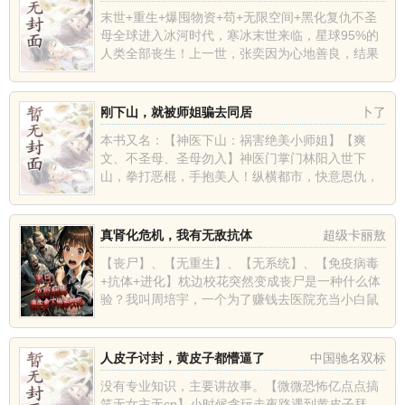
末世+重生+爆囤物资+苟+无限空间+黑化复仇不圣
母全球进入冰河时代，寒冰末世来临，星球95%的
人类全部丧生！上一世，张奕因为心地善良，结果
被自己帮助过的人杀死了。重生回到寒冰末世前一
个月，张奕觉醒空间...
刚下山，就被师姐骗去同居
卜了
本书又名：【神医下山：祸害绝美小师姐】【爽
文、不圣母、圣母勿入】神医门掌门林阳入世下
山，拳打恶棍，手抱美人！纵横都市，快意恩仇，
泡最美的妞，喝最烈的酒，打最恶的人，治最毒的
病！师姐：“掌门，这里发现妖...
真肾化危机，我有无敌抗体
超级卡丽敖
【丧尸】、【无重生】、【无系统】、【免疫病毒
+抗体+进化】枕边校花突然变成丧尸是一种什么体
验？我叫周培宇，一个为了赚钱去医院充当小白鼠
的普通人，注射了一种名为“梅立停”的特殊抗体，
没想到一夜之间丧尸病...
人皮子讨封，黄皮子都懵逼了
中国驰名双标
没有专业知识，主要讲故事。【微微恐怖亿点点搞
笑无女主无cp】小时候贪玩走夜路遇到黄皮子拜