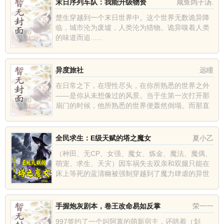
末日序列车队：我能升级物资
咸鱼鸽子汤.
楚生穿越到一个末日世界中。这个世界无数诡异降
临，城市沦为废墟，人类沦为猎物。诡异嗅着人类
的味道而追......
异度旅社
远瞳
在日常之下，在理性尽头，在你所熟悉的世界之外
——是你从未想像过的风景。当于生第一次打开那
扇门的时候，他所熟悉的世界便轰然倒塌。而那直
抵世界根源的「真相」，扑面而来。小说关键词：
异度旅社无弹窗,异度旅社...
全民求生：E级天赋的塔之魔女
夏小乙
（种田、无CP、女强、魔女、炼金、魔法、魔偶、
萌宠、求生、天灾）因车祸失去双亲和双腿只能在
床上等死的蓝清幽被强制穿越到了魔力肆虐的异世
界当中艰难求生。求生？求不了一点。开局虽然只
获得了E级天赋和一间树...
手握炮灰剧本，卷王改命易如反掌
荣一一
997签约了一个叫阿蒖的萌新宿主，还哄着（划