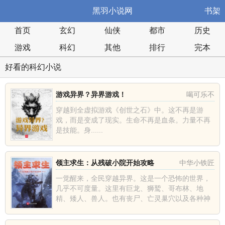
黑羽小说网
书架
首页
玄幻
仙侠
都市
历史
游戏
科幻
其他
排行
完本
好看的科幻小说
游戏异界？异界游戏！
喝可乐不
穿越到全虚拟游戏《创世之石》中。这不再是游
戏，而是变成了现实。生命不再是血条。力量不再
是技能。身......
领主求生：从残破小院开始攻略
中华小铁匠
一觉醒来，全民穿越异界。这是一个恐怖的世界，
几乎不可度量。这里有巨龙、狮鹫、哥布林、地
精、矮人、兽人。也有丧尸、亡灵巢穴以及各种神
话巨怪。每个人都是领主，开局选择身世、一个小
院、三个农民。要致富，先撸...