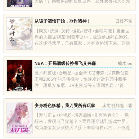
大病！】周牧穿越到星铁世界，意外获得花式作死
系统。系统自带神通「化身万千」。只要化身整的
活足够震撼人心，他就...
从骗子酒馆开始，欺诈诸神！
日暮不赏
【爽文+烧脑+反转+慢热+智斗+全程高能】当全世
界的人都被‘绑架’到监牢之中，被迫参加死亡游戏。
在这场游戏里，只有赢家，才有资格活下来。苏扬
开局获得天赋——认贼作父。【认贼作父：发动后
让其他‘玩家’喊...
NBA：开局满级传控带飞艾弗森
榆木lee
魔术师模板+女明星+掘金带飞艾弗森+尼克斯创建
王朝2006年的丹佛掘金，恰逢麦迪逊花园斗殴事
件，甜瓜安东尼、JR史密斯等人遭到禁赛，“答
案”阿伦-艾弗森中途加盟，本该一地鸡毛的丹佛高
原，却因为一名华夏...
变身粉色妖精，我刀哭所有玩家
床前明月地上霜
【爱与正义+粉切粉+玩家后悔+非套路爽文】一觉
醒来，发现自己穿越了？而且还穿越到游戏世界，
成为剧情女反派桃夭？接下来等待自己的，不仅是
被主角团爆杀，还会成为专门给玩家用来刷突破材