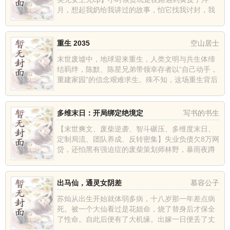
月，想起我奶给我讲过的故事，怕它找我讨封，我
脑子一抽抢先对着它大喝一声：“黄皮子！你看我像
人还是像神呐？”黄皮子...
重生 2035
空山居士
末世废墟中，地球迎来重生，人类文明与共生体缔
结羁绊，陈默、陈星兄弟带领幸存者以“自己动手，
重建家园”的信念艰难求生。殊不知，这场重生背后
是横跨128次的宇宙循环。迁徙新宇宙后，原初黑
暗势力步步紧逼，熵...
多维末日：开局绑定绝境定
写书的书生
【末世爽文、废柴逆袭、智斗碾压、多维度末日、
定制局流、团队养成、反转密集】失业负债欠8万网
贷，还怕黑有强迫症的废柴策划师林野，暴雨夜蹲
楼道时绑定【末世绝境定制局】，成了绝境局主
——拒绝绑定24小时后主...
出马仙，通灵女阴差
慕容公子
苏灿从出生开始就体弱多病，十八岁那一年差点病
死。被一个大仙看过是花姐命，烧了替身后才保全
了性命。自此后便有了大机缘。出嫁一日便丢了丈
夫，三灾八难接踵而至。胡黄白柳，碑王纷纷找上