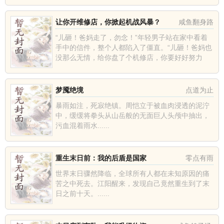
门来，磨关，财关，情关，...
让你开维修店，你掀起机战风暴？
咸鱼翻身路
“儿砸！爸妈走了，勿念！”年轻男子站在家中看着
手中的信件，整个人都陷入了僵直。“儿砸！爸妈也
没那么无情，给你盘了个机修店，你要好好努力
~”年轻男子：......“你管着破仓库叫机修店？？”就在
此时，系...
梦魇绝境
点道为止
暴雨如注，死寂绝镇。周恺立于被血肉浸透的泥泞
中，缓缓将拳头从山岳般的无面巨人头颅中抽出，
污血混着雨水......
重生末日前：我的后盾是国家
零点有雨
世界末日骤然降临，全球所有人都在未知原因的痛
苦之中死去。江阳醒来，发现自己竟然重生到了末
日之前十天。......