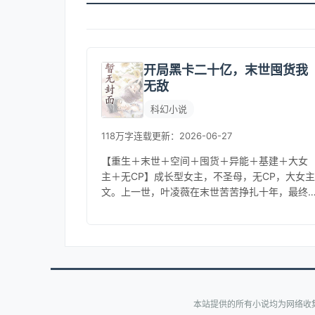
开局黑卡二十亿，末世囤货我
无敌
科幻小说
118万字
连载
更新：2026-06-27
【重生＋末世＋空间＋囤货＋异能＋基建＋大女
主＋无CP】成长型女主，不圣母，无CP，大女主
文。上一世，叶凌薇在末世苦苦挣扎十年，最终
却因识人不清，惨遭好友背叛，出任务时被推入
丧尸群惨死，临死之际才得知自...
本站提供的所有小说均为网络收