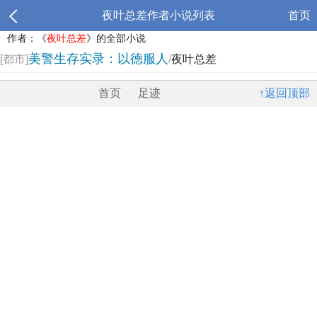
夜叶总差作者小说列表
首页
作者：《
夜叶总差
》的全部小说
美警生存实录：以德服人
[都市]
/
夜叶总差
首页
足迹
↑返回顶部