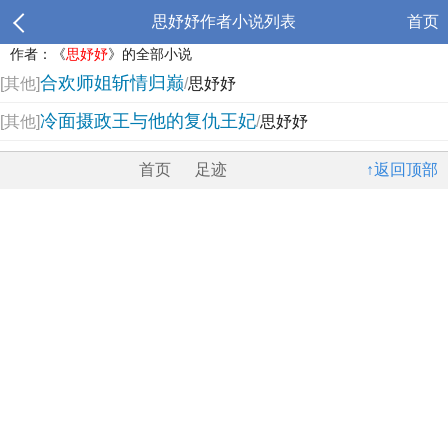
思妤妤作者小说列表
首页
作者：《
思妤妤
》的全部小说
合欢师姐斩情归巅
[其他]
/
思妤妤
冷面摄政王与他的复仇王妃
[其他]
/
思妤妤
首页
足迹
↑返回顶部