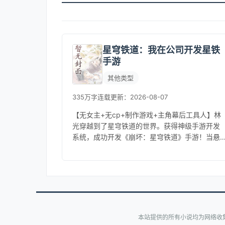
星穹铁道：我在公司开发星铁
手游
其他类型
335万字
连载
更新：2026-08-07
【无女主+无cp+制作游戏+主角幕后工具人】林
光穿越到了星穹铁道的世界。获得神级手游开发
系统，成功开发《崩坏：星穹铁道》手游！当悬
赏数额108亿9900万的星核猎手卡芙卡出现在UP
池时，众人惊了！“我...
本站提供的所有小说均为网络收