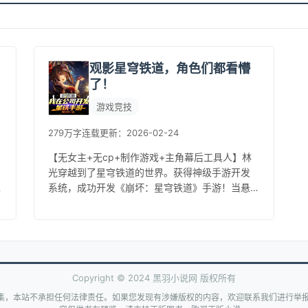
观影星穹铁道，角色们都看懵
了！
游戏竞技
279万字
连载
更新：2026-02-24
【无女主+无cp+制作游戏+主角幕后工具人】林
光穿越到了星穹铁道的世界。获得神级手游开发
系统，成功开发《崩坏：星穹铁道》手游！当悬
赏数额108亿9900万的星核猎手卡芙卡出现在UP
池时，众人惊了！“我...
Copyright © 2024 黑羽小说网 版权所有
集，本站不承担任何法律责任。如果您发现有涉嫌版权的内容，欢迎联系我们进行举报