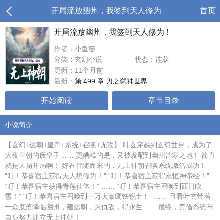
开局流放幽州，我签到天人修为！
首页
开局流放幽州，我签到天人修为！
作者：小鱼篓
分类：玄幻小说
状态：连载
更新：11个月前
最新：
第 499 章 刀之弑神世界
开始阅读
章节目录
小说简介
【玄幻+运朝+皇帝+系统+召唤+无敌】 叶玄穿越到玄幻世界，成为了
大夜皇朝的废皇子…… 更糟糕的是，又被发配到幽州苦寒之地！ 简直
就是天崩开局啊！ 好在伴随而来的，无上神朝召唤系统激活成功！
“叮！恭喜宿主获得天人境修为！” “叮！恭喜宿主获得永恒神帝经！”
“叮！恭喜宿主获得青莲仙体！” …… “叮！恭喜宿主召唤到西门吹
雪！” “叮！恭喜宿主召唤到一万大秦鹰铁锐士！” …… 且看叶玄带着
一众底蕴降临幽州，建运朝，灭仇敌，得永生…… 最终，凭借系统与
自身努力建立无上神朝！