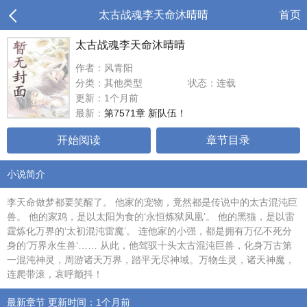
太古战魂李天命沐晴晴
首页
太古战魂李天命沐晴晴
作者：风青阳
分类：其他类型
状态：连载
更新：1个月前
最新：
第7571章 新队伍！
开始阅读
章节目录
小说简介
李天命做梦都要笑醒了。 他家的宠物，竟然都是传说中的太古混沌巨
兽。 他的家鸡，是以太阳为食的‘永恒炼狱凤凰’。 他的黑猫，是以雷
霆炼化万界的‘太初混沌雷魔’。 连他家的小强，都是拥有万亿不死分
身的‘万界永生兽’…… 从此，他驾驭十头太古混沌巨兽，化身万古第
一混沌神灵，周游诸天万界，踏平无尽神域。万物生灵，诸天神魔，
连爬带滚，哀呼颤抖！
最新章节 更新时间：1个月前