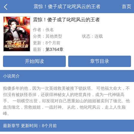
震惊！傻子成了叱咤风云的王者
首页
震惊！傻子成了叱咤风云的王者
作者：佚名
分类：其他类型
状态：连载
更新：8个月前
最新：
第3764章
开始阅读
章节目录
小说简介
痴傻多年的他，因为一次英雄救美被推下锁妖塔。 可他福大命大，不
但没有被妖怪吞掉，还获得神秘女人的绝世真传，成为一代神级高
手。 一朝横空出世，却发现对自己恩重如山的姐姐被卖到了缅北。他
血洗缅北，营救姐姐，一战封神。 从此，他叱咤风云，走上人生巅
峰。
最新章节 更新时间：8个月前