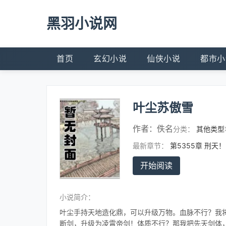
黑羽小说网
首页
玄幻小说
仙侠小说
都市小
叶尘苏傲雪
作者：
佚名
分类：
其他类型
最新章节：
第5355章 刑天！
开始阅读
小说简介：
叶尘手持天地造化鼎，可以升级万物。血脉不行？我
断剑，升级为凌霄帝剑！体质不行？那我把先天剑体