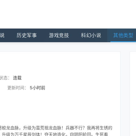
说
历史军事
游戏竞技
科幻小说
其他类型
状态：
连载
更新时间：
5小时前
将蛟龙血脉，升级为蛮荒祖龙血脉！兵器不行？我再将生锈的
，升级为万千星辰剑体！夺天地造化，窃阴阳轮回。生死看