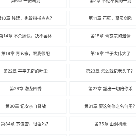
第6章 一把断剑
第7章 不伦不类的一剑
第10章 贱婢，也敢指指点点？
第11章 石壁，聚灵剑阵
第14章 不杀痛快，决不罢休
第15章 青玄宗的邀请
第18章 青玄宗，跟我很配
第19章 世子太伟大了
第22章 平平无奇的叶尘
第23章 怎么就记老头了？
第26章 潜龙四秀
第27章 豁出一切陪你杀
第30章 记安亲自督战
第31章 要这剑修之名何用
第34章 苏傲雪，很强吗？
第35章 山洞机缘