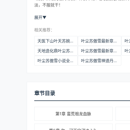
淡，不服就干！
展开
▼
相关推荐：
天医下山叶天苏婉儿叶尘苏傲雪
叶尘苏傲雪最新章节更新提醒
天地造化鼎叶尘苏傲雪
叶尘苏傲雪最新章节更新内容
叶尘苏傲雪小说全文下载
叶尘苏傲雪神道丹帝三百文
章节目录
第1章 蛮荒祖龙血脉