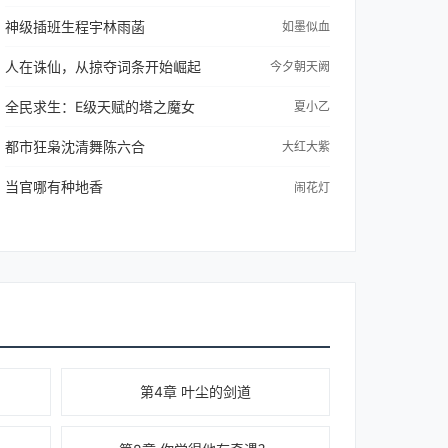
神级插班生程宇林雨菡
如墨似血
人在诛仙，从掠夺词条开始崛起
今夕朝天阙
全民求生：E级天赋的塔之魔女
夏小乙
都市狂枭沈清舞陈六合
大红大紫
当官哪有种地香
闹花灯
第4章 叶尘的剑道