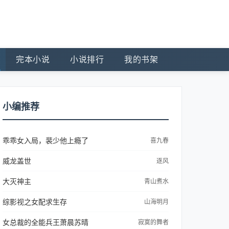
完本小说
小说排行
我的书架
小编推荐
乖乖女入局，裴少他上瘾了
喜九春
威龙盖世
逐风
大灭神主
青山煮水
综影视之女配求生存
山海明月
女总裁的全能兵王萧晨苏晴
寂寞的舞者