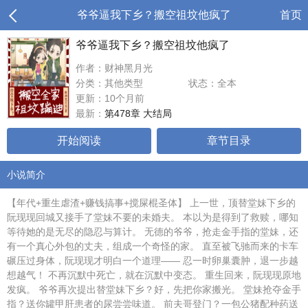
爷爷逼我下乡？搬空祖坟他疯了
首页
爷爷逼我下乡？搬空祖坟他疯了
作者：财神黑月光
分类：其他类型
状态：全本
更新：10个月前
最新：
第478章 大结局
开始阅读
章节目录
小说简介
【年代+重生虐渣+赚钱搞事+搅屎棍圣体】 上一世，顶替堂妹下乡的
阮现现回城又接手了堂妹不要的未婚夫。 本以为是得到了救赎，哪知
等待她的是无尽的隐忍与算计。 无德的爷爷，抢走金手指的堂妹，还
有一个真心外包的丈夫，组成一个奇怪的家。 直至被飞驰而来的卡车
碾压过身体，阮现现才明白一个道理—— 忍一时卵巢囊肿，退一步越
想越气！ 不再沉默中死亡，就在沉默中变态。 重生回来，阮现现原地
发疯。 爷爷再次提出替堂妹下乡？好，先把你家搬光。 堂妹抢夺金手
指？送你罐甲肝患者的尿尝尝味道。 前夫哥登门？一包公猪配种药送