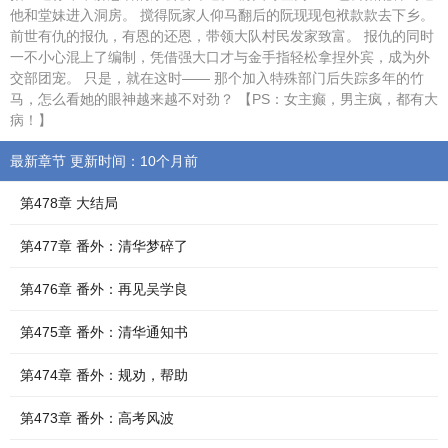
他和堂妹进入洞房。 搅得阮家人仰马翻后的阮现现包袱款款去下乡。
前世有仇的报仇，有恩的还恩，带领大队村民发家致富。 报仇的同时
一不小心混上了编制，凭借强大口才与金手指轻松拿捏外宾，成为外
交部团宠。 只是，就在这时—— 那个加入特殊部门后失踪多年的竹
马，怎么看她的眼神越来越不对劲？ 【PS：女主癫，男主疯，都有大
病！】
最新章节 更新时间：10个月前
第478章 大结局
第477章 番外：清华梦碎了
第476章 番外：再见吴学良
第475章 番外：清华通知书
第474章 番外：规劝，帮助
第473章 番外：高考风波