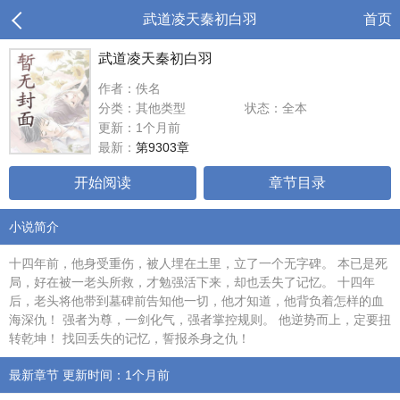
武道凌天秦初白羽
首页
武道凌天秦初白羽
作者：佚名
分类：其他类型
状态：全本
更新：1个月前
最新：
第9303章
开始阅读
章节目录
小说简介
十四年前，他身受重伤，被人埋在土里，立了一个无字碑。 本已是死
局，好在被一老头所救，才勉强活下来，却也丢失了记忆。 十四年
后，老头将他带到墓碑前告知他一切，他才知道，他背负着怎样的血
海深仇！ 强者为尊，一剑化气，强者掌控规则。 他逆势而上，定要扭
转乾坤！ 找回丢失的记忆，誓报杀身之仇！
最新章节 更新时间：1个月前