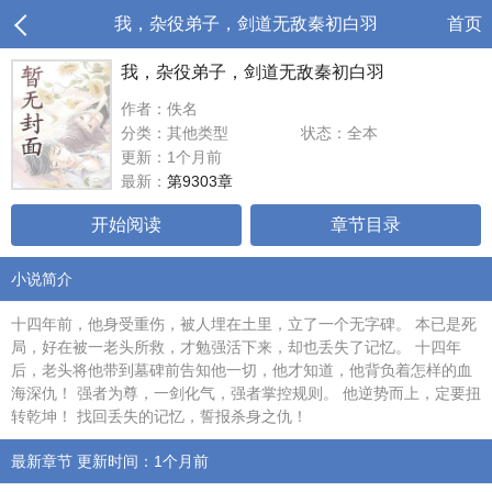
我，杂役弟子，剑道无敌秦初白羽
首页
我，杂役弟子，剑道无敌秦初白羽
作者：佚名
分类：其他类型
状态：全本
更新：1个月前
最新：
第9303章
开始阅读
章节目录
小说简介
十四年前，他身受重伤，被人埋在土里，立了一个无字碑。 本已是死
局，好在被一老头所救，才勉强活下来，却也丢失了记忆。 十四年
后，老头将他带到墓碑前告知他一切，他才知道，他背负着怎样的血
海深仇！ 强者为尊，一剑化气，强者掌控规则。 他逆势而上，定要扭
转乾坤！ 找回丢失的记忆，誓报杀身之仇！
最新章节 更新时间：1个月前