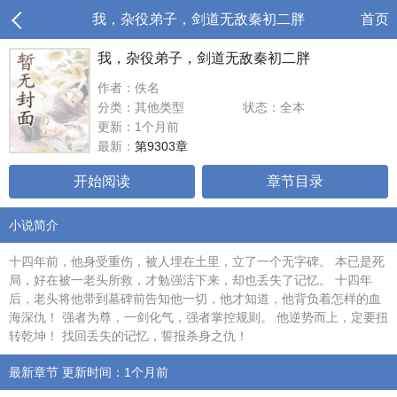
我，杂役弟子，剑道无敌秦初二胖
首页
我，杂役弟子，剑道无敌秦初二胖
作者：佚名
分类：其他类型
状态：全本
更新：1个月前
最新：
第9303章
开始阅读
章节目录
小说简介
十四年前，他身受重伤，被人埋在土里，立了一个无字碑。 本已是死
局，好在被一老头所救，才勉强活下来，却也丢失了记忆。 十四年
后，老头将他带到墓碑前告知他一切，他才知道，他背负着怎样的血
海深仇！ 强者为尊，一剑化气，强者掌控规则。 他逆势而上，定要扭
转乾坤！ 找回丢失的记忆，誓报杀身之仇！
最新章节 更新时间：1个月前