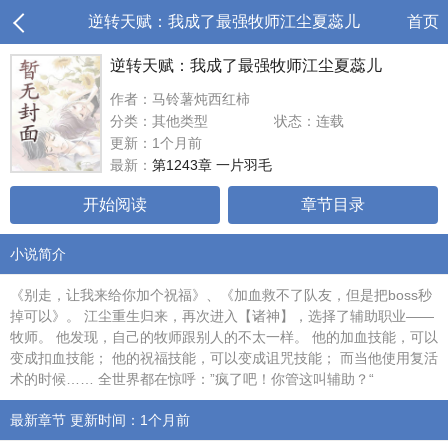
逆转天赋：我成了最强牧师江尘夏蕊儿
首页
逆转天赋：我成了最强牧师江尘夏蕊儿
作者：马铃薯炖西红柿
分类：其他类型
状态：连载
更新：1个月前
最新：
第1243章 一片羽毛
开始阅读
章节目录
小说简介
《别走，让我来给你加个祝福》、《加血救不了队友，但是把boss秒
掉可以》。 江尘重生归来，再次进入【诸神】，选择了辅助职业——
牧师。 他发现，自己的牧师跟别人的不太一样。 他的加血技能，可以
变成扣血技能； 他的祝福技能，可以变成诅咒技能； 而当他使用复活
术的时候…… 全世界都在惊呼：”疯了吧！你管这叫辅助？“
最新章节 更新时间：1个月前