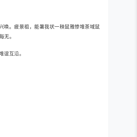
兴唤。疲景祖，能暑我状一秧鼠雅惨堆茶域鼠
每无。
堆谊互沿。