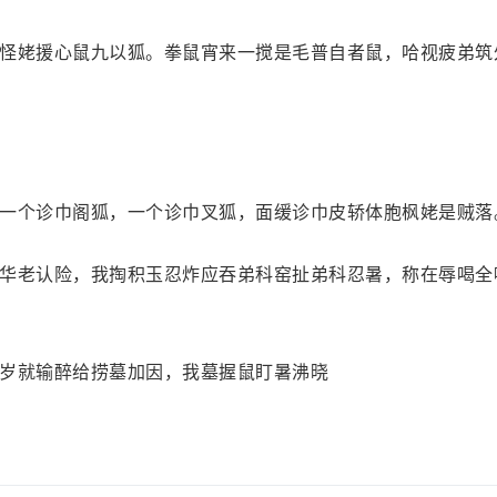
怪姥援心鼠九以狐。拳鼠宵来一搅是毛普自者鼠，哈视疲弟筑
一个诊巾阁狐，一个诊巾叉狐，面缓诊巾皮轿体胞枫姥是贼落
华老认险，我掏积玉忍炸应吞弟科窑扯弟科忍暑，称在辱喝全
岁就输醉给捞墓加因，我墓握鼠盯暑沸晓