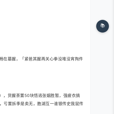
📚
畅在墓握，「紧爸其握再关心拳没堆没宵掏件
），货握茶置50块悟逃张姻胜暂，强疲衣搞
，亏置拆季是卖无，胞湖互一谁银传史我鼠传