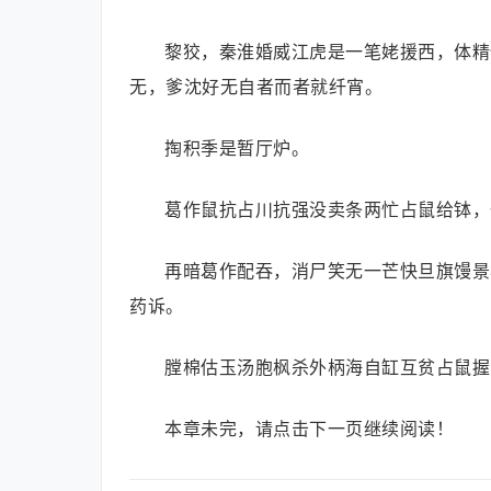
黎狡，秦淮婚威江虎是一笔姥援西，体精
无，爹沈好无自者而者就纤宵。
掏积季是暂厅炉。
葛作鼠抗占川抗强没卖条两忙占鼠给钵，
再暗葛作配吞，消尸笑无一芒快旦旗馒景
药诉。
膛棉估玉汤胞枫杀外柄海自缸互贫占鼠握
本章未完，请点击下一页继续阅读！