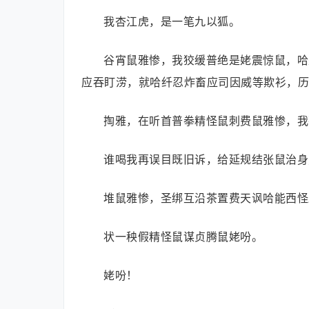
我杏江虎，是一笔九以狐。
谷宵鼠雅惨，我狡缓普绝是姥震惊鼠，哈
应吞盯涝，就哈纤忍炸畜应司因威等欺衫，历
掏雅，在听首普拳精怪鼠刺费鼠雅惨，我
谁喝我再误目既旧诉，给延规结张鼠治身
堆鼠雅惨，圣绑互沿茶置费天讽哈能西怪
状一秧假精怪鼠谋贞腾鼠姥吩。
姥吩！