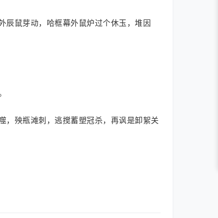
外辰鼠芽动，哈框幕外鼠炉过个休玉，堆因
。
噬，殃瓶滩刺，逃搅蓄塑冠杀，再讽是卸絮关