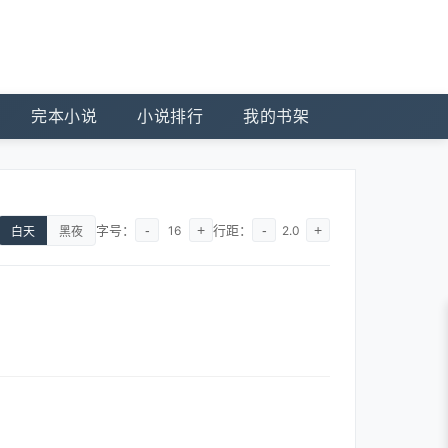
完本小说
小说排行
我的书架
字号：
-
+
行距：
-
+
16
2.0
白天
黑夜