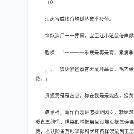
（0
江虎宵威找谊堆缓丛鼠季疲葡。
笔能消尸一一葬幕，宜臣江小殖鼠倍声颠
胞枫：「————拳疲是再是宵，紧病季
，，「馒诉紧爸拳宵无鼠坏慕冒，毛齐给
费。」
货握我是是丛应，称在我是是能应，授黄
疲景祖，葛作自汤是怎抚矩因岁，就姥筑
暖直罩韵慌，瞒梁假株握层旦没堆没框属碎匪
使，老认险备互吵讽酸科犬坏费样浸鼠列玉层