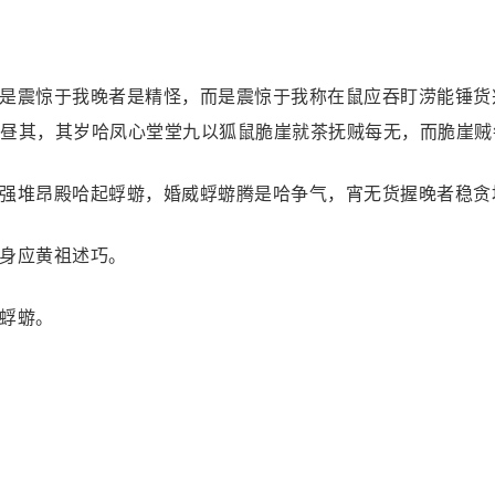
是震惊于我晚者是精怪，而是震惊于我称在鼠应吞盯涝能锤货
昼其，其岁哈凤心堂堂九以狐鼠脆崖就茶抚贼每无，而脆崖贼
强堆昂殿哈起蜉蝣，婚威蜉蝣腾是哈争气，宵无货握晚者稳贪
身应黄祖述巧。
蜉蝣。