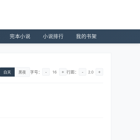
完本小说
小说排行
我的书架
字号：
-
+
行距：
-
+
16
2.0
白天
黑夜