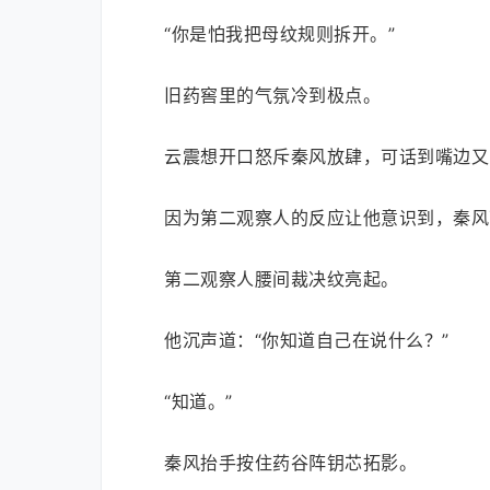
“你是怕我把母纹规则拆开。”
旧药窖里的气氛冷到极点。
云震想开口怒斥秦风放肆，可话到嘴边又
因为第二观察人的反应让他意识到，秦风
第二观察人腰间裁决纹亮起。
他沉声道：“你知道自己在说什么？”
“知道。”
秦风抬手按住药谷阵钥芯拓影。