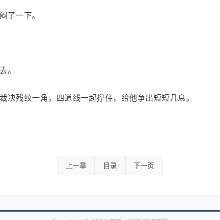
闷了一下。
去。
裁决残纹一角，四道线一起撑住，给他争出短短几息。
上一章
目录
下一页