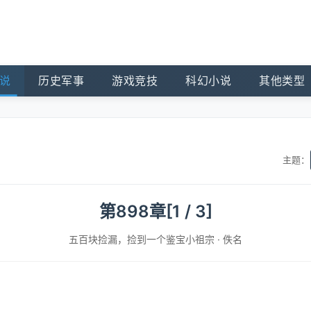
说
历史军事
游戏竞技
科幻小说
其他类型
主题：
第898章[1 / 3]
五百块捡漏，捡到一个鉴宝小祖宗
·
佚名