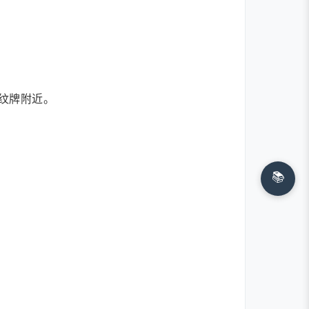
纹牌附近。
📚