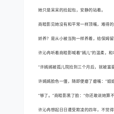
她只是呆呆的捡起包，安静的站着。
商睦影见她没有和平常一样顶嘴，难得的
娇养？是从小被当狗一样养着，给保姆留
许沁冉听着商睦影喊着“嫣儿”的温柔，
“许嫣嫣被孤儿院捡到三个月后，就被富
许嫣嫣脸色一僵，随即便瘪了瘪嘴：“姐
“够了。”商睦影黑了脸：“你还敢说她算不
许沁冉想起日日遭受欺凌的四年，不觉得