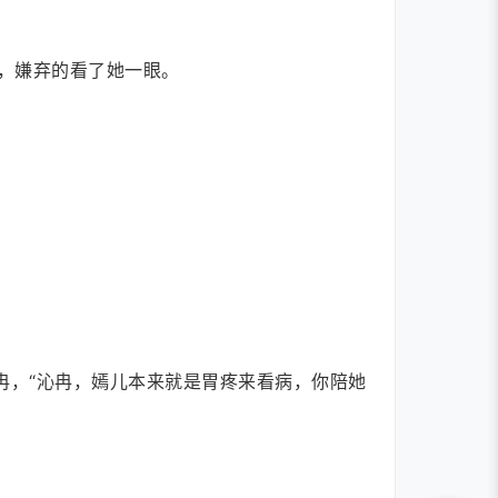
，嫌弃的看了她一眼。
冉，“沁冉，嫣儿本来就是胃疼来看病，你陪她