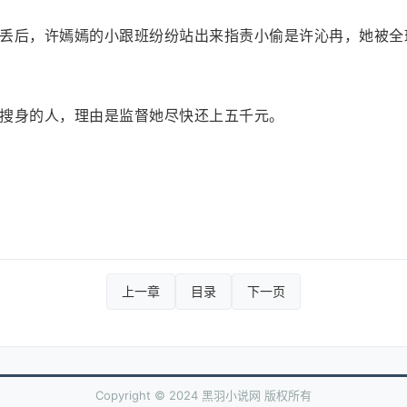
丢后，许嫣嫣的小跟班纷纷站出来指责小偷是许沁冉，她被全
搜身的人，理由是监督她尽快还上五千元。
上一章
目录
下一页
Copyright © 2024 黑羽小说网 版权所有