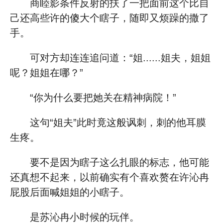
商睦影条件反射的扶了一把面前这个比自
己还高些许的傻大个瞎子，随即又烦躁的撒了
手。
可对方却连连追问道：“姐......姐夫，姐姐
呢？姐姐在哪？”
“你为什么要把她关在精神病院！”
这句“姐夫”此时竟这般讽刺，刺的他耳膜
生疼。
要不是因为瞎子这么扎眼的标志，他可能
还真想不起来，以前确实有个喜欢赘在许沁冉
屁股后面喊姐姐的小瞎子。
是苏沁冉小时候的玩伴。