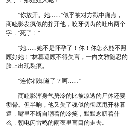
灾了？那姐姐人呢？”
“你放开。她......”似乎被对方戳中痛点，
商睦影发疯似的挣开他，咬牙切齿的吐出两个
字，“死了！”
“她......她不是怀孕了！你！你怎么能不照
顾好她！”林暮遮顾不得失言，一向文雅隐忍的
脸上出现裂痕。
“连你都知道了？呵......”
商睦影浑身气势冷的比被凉透的尸体还要
彻骨。但半晌，他又失了魂似的彻底甩开林暮
遮，嘴里不断自嘲着的冷笑，默默念叨着什
么，朝电闪雷鸣的雨夜里盲目的走去。