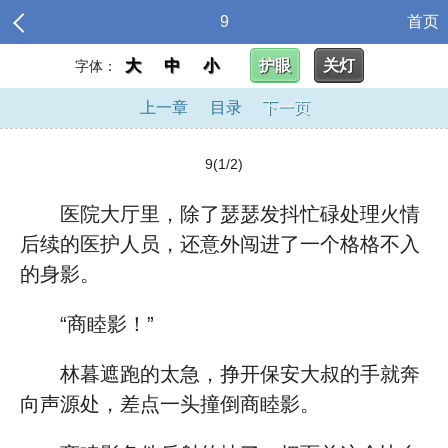
9
首页
大
中
小
护眼
关灯
字体：
上一章
目录
下一页
9(1/2)
医院大厅里，除了瑟瑟发抖忙碌处理火情
后续的医护人员，还意外闯进了一个格格不入
的身影。
“商睦影！”
林暮遮跑的太急，挣开保安大叔的手就奔
向声源处，差点一头撞倒商睦影。