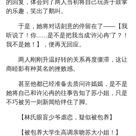
的回复，体会到了两人当初将自己玩弄于鼓掌
的乐趣，笑出了鹅叫。
于是，她将对话刻意的停留在了——【我
听说了！你......是不是把我当成‘许沁冉’了？！
我不是她！】，便再无回应。
两人刚刚升温好转的关系再度僵滞，这让
商睦影有种莫名的挫败感。
甚至他都已经准备去质问许嫣嫣，是不是
她将自己和许沁冉的往事告知了苏小姐，只是
不巧被另一则新闻给绊住了脚。
【林氏眼盲少爷虐恋，疑似被包养】
【被包养大学生高调亲吻苏大小姐！】