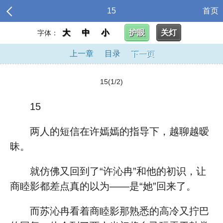
15
首页
大
中
小
护眼
关灯
字体：
上一章
目录
下一页
15(1/2)
15
两人的短信在许嫣嫣的指导下，越聊越暧
昧。
就仿佛又回到了“许沁冉”和他的初识，让
商睦影都差点真的以为——是“她”回来了。
而苏沁冉看着商睦影那熟悉的高冷又拧巴