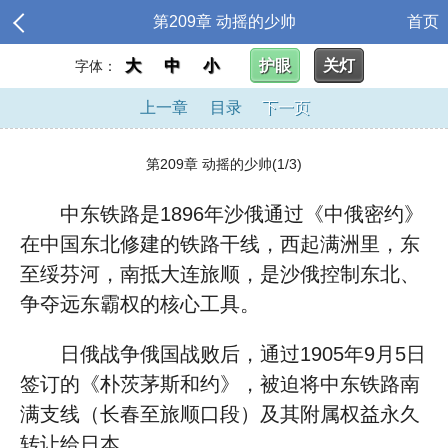
第209章 动摇的少帅
首页
大
中
小
护眼
关灯
字体：
上一章
目录
下一页
第209章 动摇的少帅(1/3)
中东铁路是1896年沙俄通过《中俄密约》
在中国东北修建的铁路干线，西起满洲里，东
至绥芬河，南抵大连旅顺，是沙俄控制东北、
争夺远东霸权的核心工具。
日俄战争俄国战败后，通过1905年9月5日
签订的《朴茨茅斯和约》，被迫将中东铁路南
满支线（长春至旅顺口段）及其附属权益永久
转让给日本。