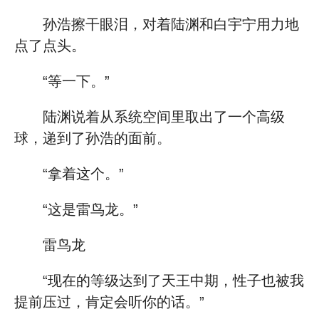
孙浩擦干眼泪，对着陆渊和白宇宁用力地
点了点头。
“等一下。”
陆渊说着从系统空间里取出了一个高级
球，递到了孙浩的面前。
“拿着这个。”
“这是雷鸟龙。”
雷鸟龙
“现在的等级达到了天王中期，性子也被我
提前压过，肯定会听你的话。”