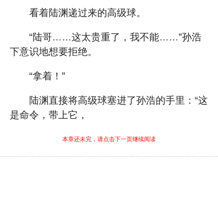
看着陆渊递过来的高级球。
“陆哥……这太贵重了，我不能……”孙浩
下意识地想要拒绝。
“拿着！”
陆渊直接将高级球塞进了孙浩的手里：“这
是命令，带上它，
本章还未完，请点击下一页继续阅读