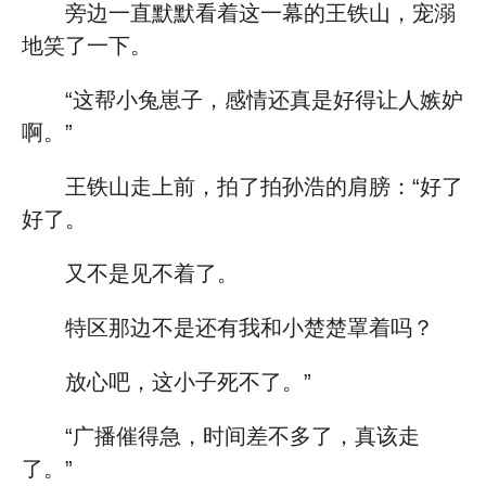
旁边一直默默看着这一幕的王铁山，宠溺
地笑了一下。
“这帮小兔崽子，感情还真是好得让人嫉妒
啊。”
王铁山走上前，拍了拍孙浩的肩膀：“好了
好了。
又不是见不着了。
特区那边不是还有我和小楚楚罩着吗？
放心吧，这小子死不了。”
“广播催得急，时间差不多了，真该走
了。”