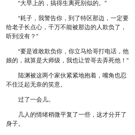
“大早上的，搞得生离死别似的。”
“耗子，我警告你，到了特区那边，一定要
给老子长点心，千万不能被那边的人欺负了，
听到没有？”
“要是谁敢欺负你，你立马给哥打电话，他
娘的，就算是大师级，我也让管哥去弄死他！”
陆渊被这两个家伙紧紧地抱着，嘴角也忍
不住泛起无奈的笑意。
过了一会儿。
几人的情绪稍微平复了一些，这才分开了
身子。