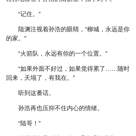
“记住。”
陆渊注视着孙浩的眼睛，“柳城，永远是你
的家。”
“火箭队，永远有你的一个位置。”
“如果外面不好过，如果觉得累了……随时
回来，天塌了，有我在。”
听到这番话。
孙浩再也压抑不住内心的情绪。
“陆哥！”