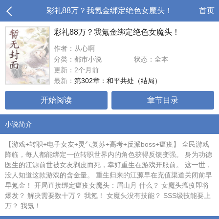
彩礼88万？我氪金绑定绝色女魔头！
首页
彩礼88万？我氪金绑定绝色女魔头！
作者：从心啊
分类：都市小说
状态：全本
更新：2个月前
最新：
第302章：和平共处（结局）
开始阅读
章节目录
小说简介
【游戏+转职+电子女友+灵气复苏+高考+反派boss+瘟疫】 全民游戏
降临，每人都能绑定一位转职世界内的角色获得反馈变强。 身为功德
医生的江源前世被女友剥皮而死，幸好重生在游戏开服前。 这一世，
没人知道这款游戏的含金量。 重生归来的江源早在充值渠道关闭前早
早氪金！ 开局直接绑定瘟疫女魔头：眉山月 什么？ 女魔头瘟疫即将
爆发？ 解决需要数十万？ 我氪！ 女魔头没有技能？ SSS级技能要上
万？ 我氪！