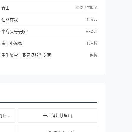
青山
会说话的肘子
仙命在我
杜养吾
半岛头号玩咖！
HKDoll
秦时小说家
偶米粉
重生鉴宝：我真没想当专家
眀智
一、S20Ultra飞剑全网首次开箱简评（原定副本）
一、拜师峨眉山