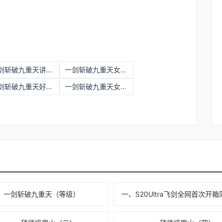
一剑斩破九重天讲的是什么呀
一剑斩破九重天女主角有几个
一剑斩破九重天好看吗
一剑斩破九重天女主角是谁
一剑斩破九重天（等级）