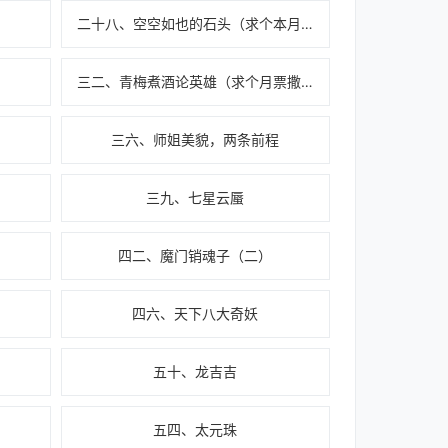
二十八、空空如也的石头（求个本月最后几张月票啦）
三二、青梅煮酒论英雄（求个月票撒）
三六、师姐美貌，两条前程
三九、七星云蜃
四二、魔门销魂子（二）
四六、天下八大奇妖
五十、龙吉吉
五四、太元珠