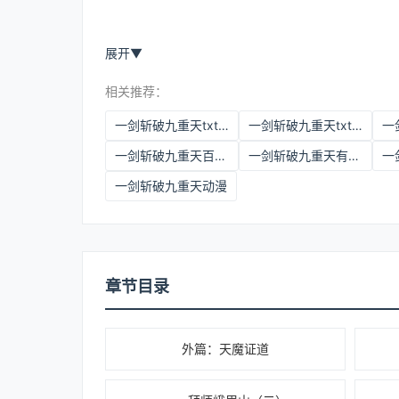
展开
▼
相关推荐：
一剑斩破九重天txt百度云
一剑斩破九重天txt全本
一剑斩破九重天百度网盘
一剑斩破九重天有女主吗
一剑斩破九重天动漫
章节目录
外篇：天魔证道