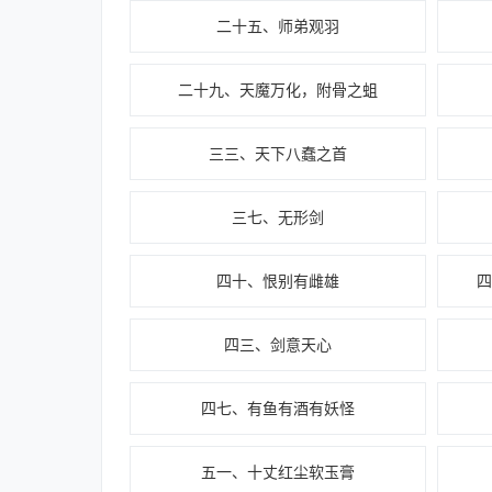
二十五、师弟观羽
二十九、天魔万化，附骨之蛆
三三、天下八蠢之首
三七、无形剑
四十、恨别有雌雄
四三、剑意天心
四七、有鱼有酒有妖怪
五一、十丈红尘软玉膏