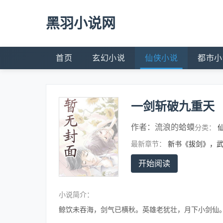
黑羽小说网
首页
玄幻小说
仙侠小说
都市小
一剑斩破九重天
作者：
流浪的蛤蟆
分类：
最新章节：
新书《拔剑》，
开始阅读
小说简介：
鲸饮未吞海，剑气已横秋。英雄老犹壮，月下小剑仙。