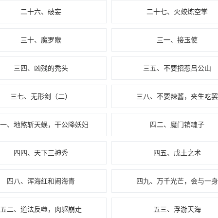
二十六、破妄
二十七、火蛟炼空掌
三十、魔罗睺
三一、接玉使
三四、凶残的秃头
三五、不要招惹吕公山
三七、无形剑（二）
三八、不要辣酱，夹生吃罢
四一、地煞斩天蜈，干公降妖妇
四二、魔门销魂子
四四、天下三神秀
四五、戊土之术
四八、浑海红和闹海青
四九、万千光芒，会与一身
五二、道法反噬，肉躯崩走
五三、浮游天海