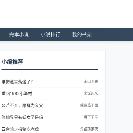
完本小说
小说排行
我的书架
小编推荐
谁把遗言落这了？
南山予鹿
重回1982小渔村
米饭的米
公若不弃，愿拜为义父
辣酱热干面
修仙界只有妖女了是吗
月下千早
四合院之扮猪吃老虎
戈壁孤狼夜