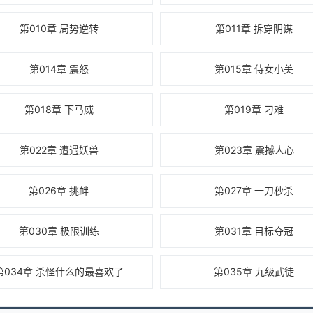
第010章 局势逆转
第011章 拆穿阴谋
第014章 震怒
第015章 侍女小美
第018章 下马威
第019章 刁难
第022章 遭遇妖兽
第023章 震撼人心
第026章 挑衅
第027章 一刀秒杀
第030章 极限训练
第031章 目标夺冠
第034章 杀怪什么的最喜欢了
第035章 九级武徒