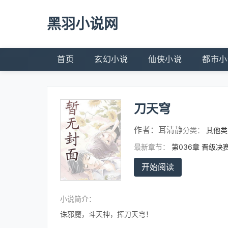
黑羽小说网
首页
玄幻小说
仙侠小说
都市小
刀天穹
作者：
耳清静
分类：
其他类
最新章节：
第036章 晋级决
开始阅读
小说简介：
诛邪魔，斗天神，挥刀天穹！