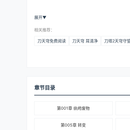
展开
▼
相关推荐：
刀天穹免费阅读
刀天穹 耳清净
刀塔2天穹守
章节目录
第001章 纨绔废物
第005章 转变