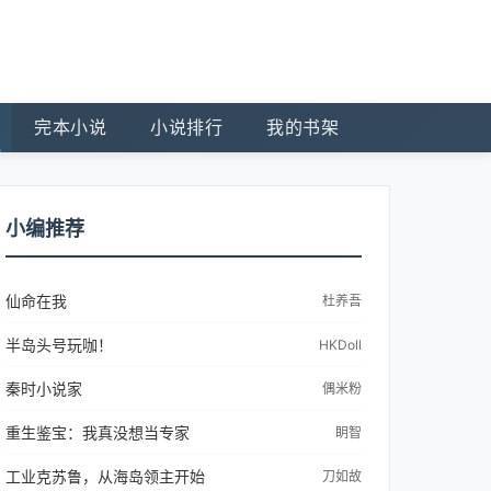
完本小说
小说排行
我的书架
小编推荐
仙命在我
杜养吾
半岛头号玩咖！
HKDoll
秦时小说家
偶米粉
重生鉴宝：我真没想当专家
眀智
工业克苏鲁，从海岛领主开始
刀如故