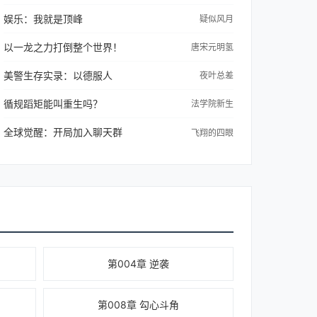
娱乐：我就是顶峰
疑似风月
以一龙之力打倒整个世界！
唐宋元明氢
美警生存实录：以德服人
夜叶总差
循规蹈矩能叫重生吗？
法学院新生
全球觉醒：开局加入聊天群
飞翔的四眼
第004章 逆袭
第008章 勾心斗角