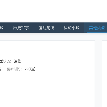
说
历史军事
游戏竞技
科幻小说
其他类型
型
状态：
连载
赛
更新时间：
29天前