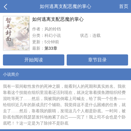
如何逃离支配恶魔的掌心
首页
如何逃离支配恶魔的掌心
作者：风的铃铛
分类：科幻小说
状态：连载
更新：5分钟前
最新：
第33章
开始阅读
章节目录
小说简介
我有一双间歇性发作的死神之眼，能看到人的死期和真实姓名。我依
靠着这个技能在组织里混着还活到现在，就决定靠着摸鱼蹭组织经费
混吃等死了……然后，我被我的倒霉上司喊去，给了我一个任务——
给组织近几年的新成员打个辅助。我觉得这不是什么困难的任务，就
去了……然后，靠着我的眼睛，发现这几个人都是卧底。一时间，被
卧底包围的我瑟瑟发抖地抱紧了自己——完了！我上司不会也是个卧
底吧！？这一定是为了除掉不是卧底