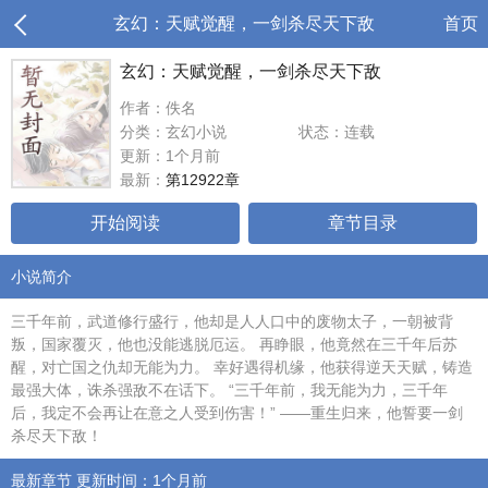
玄幻：天赋觉醒，一剑杀尽天下敌
首页
玄幻：天赋觉醒，一剑杀尽天下敌
作者：佚名
分类：玄幻小说
状态：连载
更新：1个月前
最新：
第12922章
开始阅读
章节目录
小说简介
三千年前，武道修行盛行，他却是人人口中的废物太子，一朝被背
叛，国家覆灭，他也没能逃脱厄运。 再睁眼，他竟然在三千年后苏
醒，对亡国之仇却无能为力。 幸好遇得机缘，他获得逆天天赋，铸造
最强大体，诛杀强敌不在话下。 “三千年前，我无能为力，三千年
后，我定不会再让在意之人受到伤害！” ——重生归来，他誓要一剑
杀尽天下敌！
最新章节 更新时间：1个月前